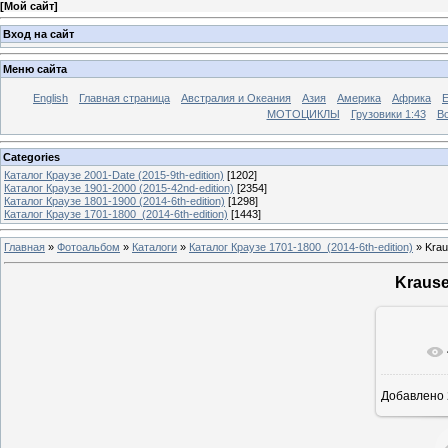
[
Мой сайт
]
Вход на сайт
Меню сайта
English
Главная страница
Австралия и Океания
Азия
Америка
Африка
МОТОЦИКЛЫ
Грузовики 1:43
Во
Categories
Каталог Краузе 2001-Date (2015-9th-edition)
[1202]
Каталог Краузе 1901-2000 (2015-42nd-edition)
[2354]
Каталог Краузе 1801-1900 (2014-6th-edition)
[1298]
Каталог Краузе 1701-1800_(2014-6th-edition)
[1443]
Главная
»
Фотоальбом
»
Каталоги
»
Каталог Краузе 1701-1800_(2014-6th-edition)
» Krau
Krause
Добавлено
12