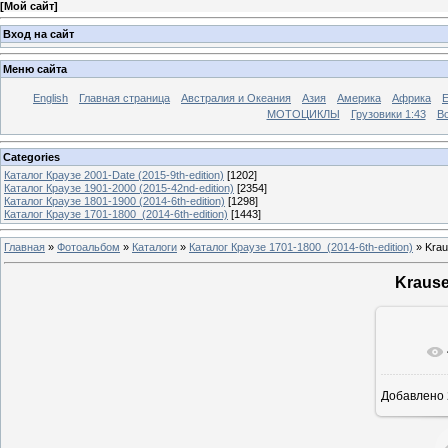
[
Мой сайт
]
Вход на сайт
Меню сайта
English
Главная страница
Австралия и Океания
Азия
Америка
Африка
МОТОЦИКЛЫ
Грузовики 1:43
Во
Categories
Каталог Краузе 2001-Date (2015-9th-edition)
[1202]
Каталог Краузе 1901-2000 (2015-42nd-edition)
[2354]
Каталог Краузе 1801-1900 (2014-6th-edition)
[1298]
Каталог Краузе 1701-1800_(2014-6th-edition)
[1443]
Главная
»
Фотоальбом
»
Каталоги
»
Каталог Краузе 1701-1800_(2014-6th-edition)
» Krau
Krause
Добавлено
12