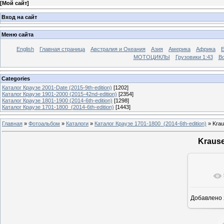
[
Мой сайт
]
Вход на сайт
Меню сайта
English
Главная страница
Австралия и Океания
Азия
Америка
Африка
МОТОЦИКЛЫ
Грузовики 1:43
Во
Categories
Каталог Краузе 2001-Date (2015-9th-edition)
[1202]
Каталог Краузе 1901-2000 (2015-42nd-edition)
[2354]
Каталог Краузе 1801-1900 (2014-6th-edition)
[1298]
Каталог Краузе 1701-1800_(2014-6th-edition)
[1443]
Главная
»
Фотоальбом
»
Каталоги
»
Каталог Краузе 1701-1800_(2014-6th-edition)
» Krau
Krause
Добавлено
12