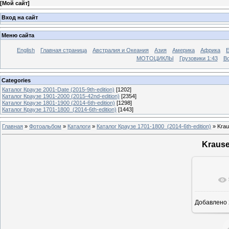
[
Мой сайт
]
Вход на сайт
Меню сайта
English
Главная страница
Австралия и Океания
Азия
Америка
Африка
МОТОЦИКЛЫ
Грузовики 1:43
Во
Categories
Каталог Краузе 2001-Date (2015-9th-edition)
[1202]
Каталог Краузе 1901-2000 (2015-42nd-edition)
[2354]
Каталог Краузе 1801-1900 (2014-6th-edition)
[1298]
Каталог Краузе 1701-1800_(2014-6th-edition)
[1443]
Главная
»
Фотоальбом
»
Каталоги
»
Каталог Краузе 1701-1800_(2014-6th-edition)
» Krau
Krause
Добавлено
12