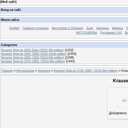
[
Мой сайт
]
Вход на сайт
Меню сайта
English
Главная страница
Австралия и Океания
Азия
Америка
Африка
МОТОЦИКЛЫ
Грузовики 1:43
Во
Categories
Каталог Краузе 2001-Date (2015-9th-edition)
[1202]
Каталог Краузе 1901-2000 (2015-42nd-edition)
[2354]
Каталог Краузе 1801-1900 (2014-6th-edition)
[1298]
Каталог Краузе 1701-1800_(2014-6th-edition)
[1443]
Главная
»
Фотоальбом
»
Каталоги
»
Каталог Краузе 1701-1800_(2014-6th-edition)
» Krau
Krause
Добавлено
12