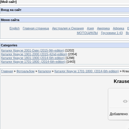
[
Мой сайт
]
Вход на сайт
Меню сайта
English
Главная страница
Австралия и Океания
Азия
Америка
Африка
МОТОЦИКЛЫ
Грузовики 1:43
Во
Categories
Каталог Краузе 2001-Date (2015-9th-edition)
[1202]
Каталог Краузе 1901-2000 (2015-42nd-edition)
[2354]
Каталог Краузе 1801-1900 (2014-6th-edition)
[1298]
Каталог Краузе 1701-1800_(2014-6th-edition)
[1443]
Главная
»
Фотоальбом
»
Каталоги
»
Каталог Краузе 1701-1800_(2014-6th-edition)
» Krau
Krause
Добавлено
12