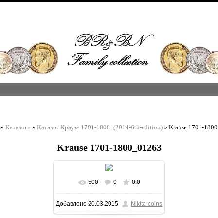
»
Каталоги
»
Каталог Краузе 1701-1800_(2014-6th-edition)
» Krause 1701-180
Krause 1701-1800_01263
500
0
0.0
В реальном размере
Добавлено
20.03.2015
Nikita-coins
1213x1600
/ 324.3Kb