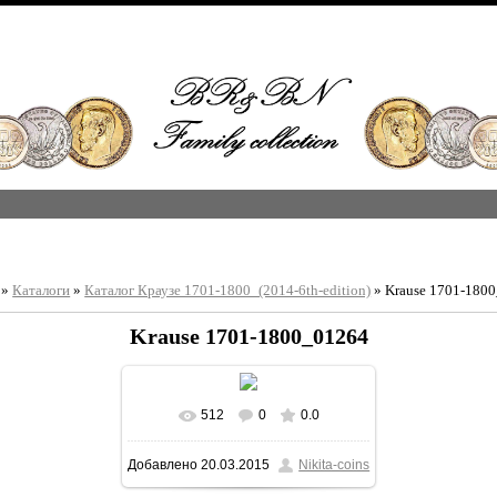
»
Каталоги
»
Каталог Краузе 1701-1800_(2014-6th-edition)
» Krause 1701-180
Krause 1701-1800_01264
512
0
0.0
В реальном размере
Добавлено
20.03.2015
Nikita-coins
1213x1600
/ 367.7Kb