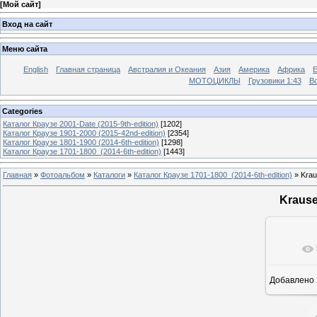
[
Мой сайт
]
Вход на сайт
Меню сайта
English
Главная страница
Австралия и Океания
Азия
Америка
Африка
МОТОЦИКЛЫ
Грузовики 1:43
Во
Categories
Каталог Краузе 2001-Date (2015-9th-edition)
[1202]
Каталог Краузе 1901-2000 (2015-42nd-edition)
[2354]
Каталог Краузе 1801-1900 (2014-6th-edition)
[1298]
Каталог Краузе 1701-1800_(2014-6th-edition)
[1443]
Главная
»
Фотоальбом
»
Каталоги
»
Каталог Краузе 1701-1800_(2014-6th-edition)
» Krau
Krause
Добавлено
12