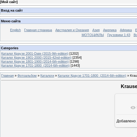
[
Мой сайт
]
Вход на сайт
Меню сайта
English
Главная страница
Австралия и Океания
Азия
Америка
Африка
МОТОЦИКЛЫ
Грузовики 1:43
Во
Categories
Каталог Краузе 2001-Date (2015-9th-edition)
[1202]
Каталог Краузе 1901-2000 (2015-42nd-edition)
[2354]
Каталог Краузе 1801-1900 (2014-6th-edition)
[1298]
Каталог Краузе 1701-1800_(2014-6th-edition)
[1443]
Главная
»
Фотоальбом
»
Каталоги
»
Каталог Краузе 1701-1800_(2014-6th-edition)
» Krau
Krause
Добавлено
12