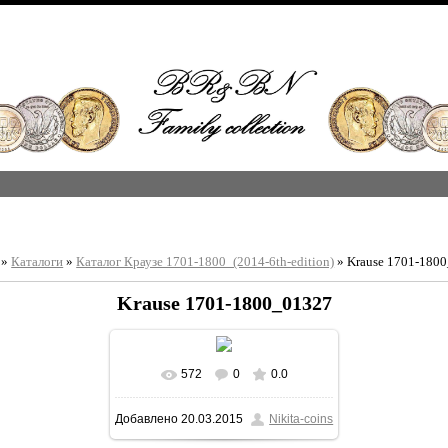
»
Каталоги
»
Каталог Краузе 1701-1800_(2014-6th-edition)
» Krause 1701-180
Krause 1701-1800_01327
572
0
0.0
В реальном размере
Добавлено
20.03.2015
Nikita-coins
1213x1600
/ 383.6Kb