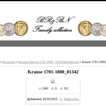
»
Каталоги
»
Каталог Краузе 1701-1800_(2014-6th-edition)
» Krause 1701-180
Krause 1701-1800_01342
546
0
0.0
В реальном размере
Добавлено
20.03.2015
Nikita-coins
1213x1600
/ 364.3Kb