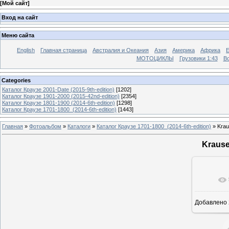
[
Мой сайт
]
Вход на сайт
Меню сайта
English
Главная страница
Австралия и Океания
Азия
Америка
Африка
МОТОЦИКЛЫ
Грузовики 1:43
Во
Categories
Каталог Краузе 2001-Date (2015-9th-edition)
[1202]
Каталог Краузе 1901-2000 (2015-42nd-edition)
[2354]
Каталог Краузе 1801-1900 (2014-6th-edition)
[1298]
Каталог Краузе 1701-1800_(2014-6th-edition)
[1443]
Главная
»
Фотоальбом
»
Каталоги
»
Каталог Краузе 1701-1800_(2014-6th-edition)
» Krau
Krause
Добавлено
12