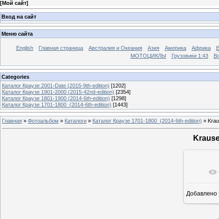
[
Мой сайт
]
Вход на сайт
Меню сайта
English
Главная страница
Австралия и Океания
Азия
Америка
Африка
МОТОЦИКЛЫ
Грузовики 1:43
Во
Categories
Каталог Краузе 2001-Date (2015-9th-edition)
[1202]
Каталог Краузе 1901-2000 (2015-42nd-edition)
[2354]
Каталог Краузе 1801-1900 (2014-6th-edition)
[1298]
Каталог Краузе 1701-1800_(2014-6th-edition)
[1443]
Главная
»
Фотоальбом
»
Каталоги
»
Каталог Краузе 1701-1800_(2014-6th-edition)
» Krau
Krause
Добавлено
12