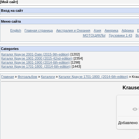
[
Мой сайт
]
Вход на сайт
Меню сайта
English
Главная страница
Австралия и Океания
Азия
Америка
Африка
МОТОЦИКЛЫ
Грузовики 1:43
Во
Categories
Каталог Краузе 2001-Date (2015-9th-edition)
[1202]
Каталог Краузе 1901-2000 (2015-42nd-edition)
[2354]
Каталог Краузе 1801-1900 (2014-6th-edition)
[1298]
Каталог Краузе 1701-1800_(2014-6th-edition)
[1443]
Главная
»
Фотоальбом
»
Каталоги
»
Каталог Краузе 1701-1800_(2014-6th-edition)
» Krau
Krause
Добавлено
12