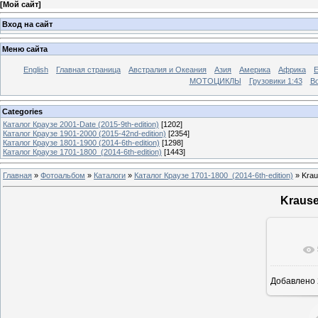
[
Мой сайт
]
Вход на сайт
Меню сайта
English
Главная страница
Австралия и Океания
Азия
Америка
Африка
МОТОЦИКЛЫ
Грузовики 1:43
Во
Categories
Каталог Краузе 2001-Date (2015-9th-edition)
[1202]
Каталог Краузе 1901-2000 (2015-42nd-edition)
[2354]
Каталог Краузе 1801-1900 (2014-6th-edition)
[1298]
Каталог Краузе 1701-1800_(2014-6th-edition)
[1443]
Главная
»
Фотоальбом
»
Каталоги
»
Каталог Краузе 1701-1800_(2014-6th-edition)
» Krau
Krause
Добавлено
12