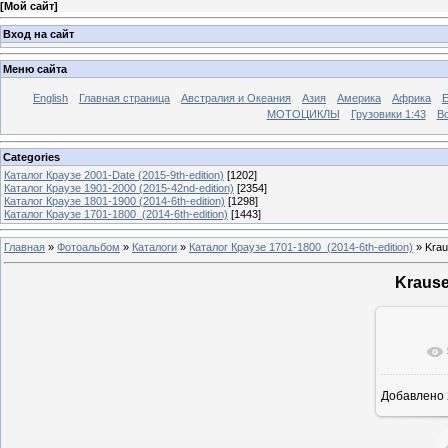
[
Мой сайт
]
Вход на сайт
Меню сайта
English
Главная страница
Австралия и Океания
Азия
Америка
Африка
МОТОЦИКЛЫ
Грузовики 1:43
Во
Categories
Каталог Краузе 2001-Date (2015-9th-edition)
[1202]
Каталог Краузе 1901-2000 (2015-42nd-edition)
[2354]
Каталог Краузе 1801-1900 (2014-6th-edition)
[1298]
Каталог Краузе 1701-1800_(2014-6th-edition)
[1443]
Главная
»
Фотоальбом
»
Каталоги
»
Каталог Краузе 1701-1800_(2014-6th-edition)
» Krau
Krause
Добавлено
12