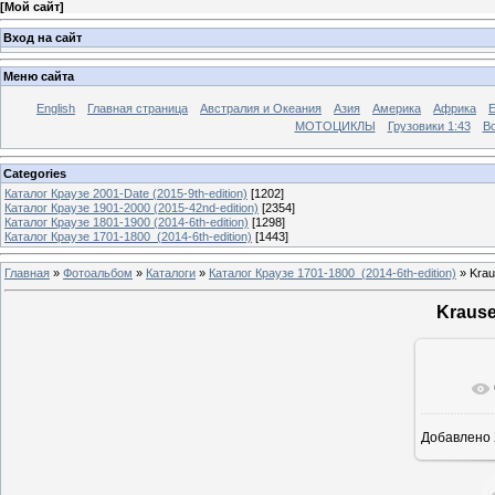
[
Мой сайт
]
Вход на сайт
Меню сайта
English
Главная страница
Австралия и Океания
Азия
Америка
Африка
МОТОЦИКЛЫ
Грузовики 1:43
Во
Categories
Каталог Краузе 2001-Date (2015-9th-edition)
[1202]
Каталог Краузе 1901-2000 (2015-42nd-edition)
[2354]
Каталог Краузе 1801-1900 (2014-6th-edition)
[1298]
Каталог Краузе 1701-1800_(2014-6th-edition)
[1443]
Главная
»
Фотоальбом
»
Каталоги
»
Каталог Краузе 1701-1800_(2014-6th-edition)
» Krau
Krause
Добавлено
12