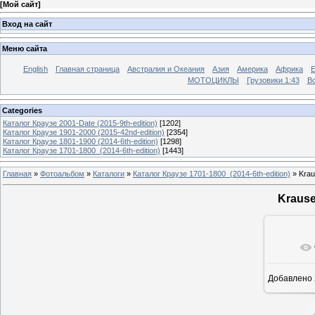
[
Мой сайт
]
Вход на сайт
Меню сайта
English
Главная страница
Австралия и Океания
Азия
Америка
Африка
МОТОЦИКЛЫ
Грузовики 1:43
Во
Categories
Каталог Краузе 2001-Date (2015-9th-edition)
[1202]
Каталог Краузе 1901-2000 (2015-42nd-edition)
[2354]
Каталог Краузе 1801-1900 (2014-6th-edition)
[1298]
Каталог Краузе 1701-1800_(2014-6th-edition)
[1443]
Главная
»
Фотоальбом
»
Каталоги
»
Каталог Краузе 1701-1800_(2014-6th-edition)
» Krau
Krause
Добавлено
12